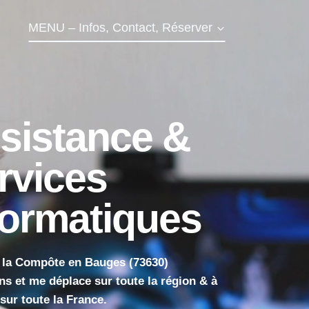
MENU – Infos, Contact, Réserver
sistance &
rvices
formatiques
 la Compôte en Bauges (73630)
ens et me déplace sur toute la région & à
sur toute la France.