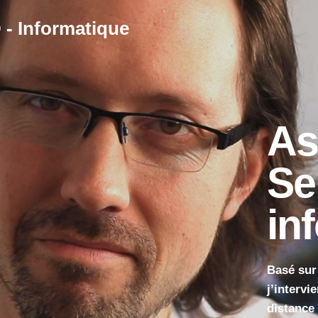
- Informatique
As
Se
in
Basé sur
j’intervi
distance 